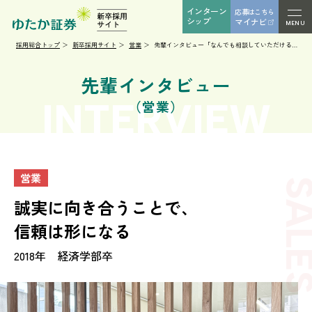
インターン
応募はこちら
シップ
マイナビ
MENU
採用総合トップ
新卒採用サイト
営業
先輩インタビュー「なんでも相談していただける営
業員を目指します！」
先輩インタビュー
INTERVIEW
（営業）
営業
SAL
誠実に向き合うことで、
信頼は形になる
2018年 経済学部卒